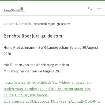
Search
Startseite
»
Über mich
»
Berichte über jura-guide.com
Berichte über jura-guide.com
Hund Kretschmann – SWR-Landesschau-Beitrag 20.August
2020
mit Bildern von der Wanderung mit dem
Ministerpräsidenten im August 2017
http://www.ardmediathek.de/swr/video/landesschau-
baden-wuerttemberg/hund-kretschmann-sucht-ein-
neues-zuhause/swr-baden-
wuerttemberg/Y3JpZDovL3N3ci5kZS9hZXgvbzEyODk4Mjc/