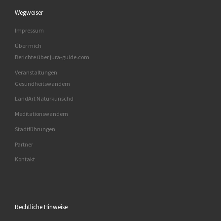
Wegweiser
Impressum
Über mich
Berichte über jura-guide.com
Veranstaltungen
Gesundheitswandern
LandArt Naturkunschd
Meditationswandern
Stadtführungen
Partner
Kontakt
Rechtliche Hinweise