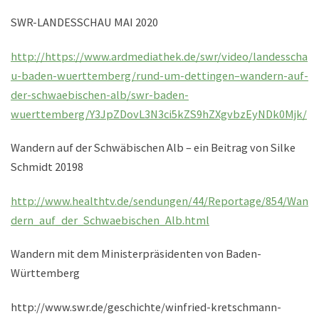
SWR-LANDESSCHAU MAI 2020
http://https://www.ardmediathek.de/swr/video/landesscha
u-baden-wuerttemberg/rund-um-dettingen–wandern-auf-
der-schwaebischen-alb/swr-baden-
wuerttemberg/Y3JpZDovL3N3ci5kZS9hZXgvbzEyNDk0Mjk/
Wandern auf der Schwäbischen Alb – ein Beitrag von Silke
Schmidt 20198
http://www.healthtv.de/sendungen/44/Reportage/854/Wan
dern_auf_der_Schwaebischen_Alb.html
Wandern mit dem Ministerpräsidenten von Baden-
Württemberg
http://www.swr.de/geschichte/winfried-kretschmann-