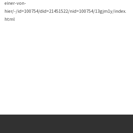
einer-von-
hier/-/id=100754/did=21451522/nid=100754/13gjm1y/index.
html