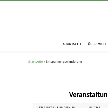
STARTSEITE
ÜBER MICH
Startseite
»
Entspannungswanderung
Veranstaltun
V
V
VERANSTALTUNGEN IN
SUCHE