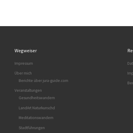
Wegweiser
Re
Impressum
Dat
Über mich
Im
Berichte über jura-guide.com
Ber
Veranstaltungen
Gesundheitswandern
LandArt Naturkunschd
Meditationswandern
Stadtführungen