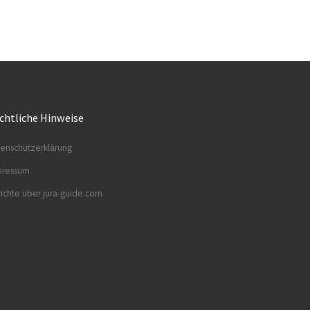
chtliche Hinweise
enschutzerklärung
pressum
ichte über jura-guide.com