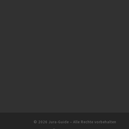
e
n
n
,
N
a
v
i
g
a
© 2026
Jura-Guide
– Alle Rechte vorbehalten