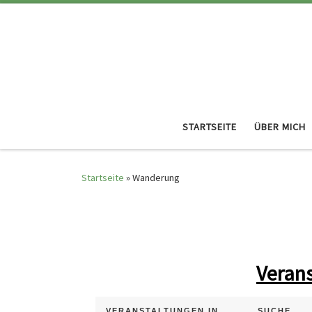
STARTSEITE
ÜBER MICH
Startseite
»
Wanderung
Verans
V
V
VERANSTALTUNGEN IN
SUCHE