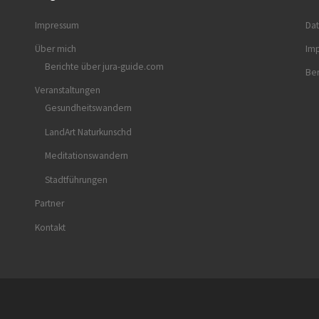
Impressum
Dat
Über mich
Im
Berichte über jura-guide.com
Ber
Veranstaltungen
Gesundheitswandern
LandArt Naturkunschd
Meditationswandern
Stadtführungen
Partner
Kontakt