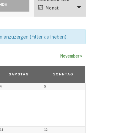
V
Monat
e
r
a
 anzuzeigen (Filter aufheben).
n
November
»
s
t
SAMSTAG
SONNTAG
a
4
5
l
t
u
n
11
12