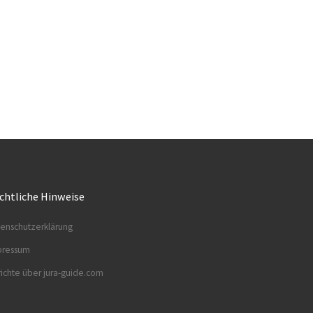
chtliche Hinweise
enschutzerklärung
pressum
ichte über jura-guide.com