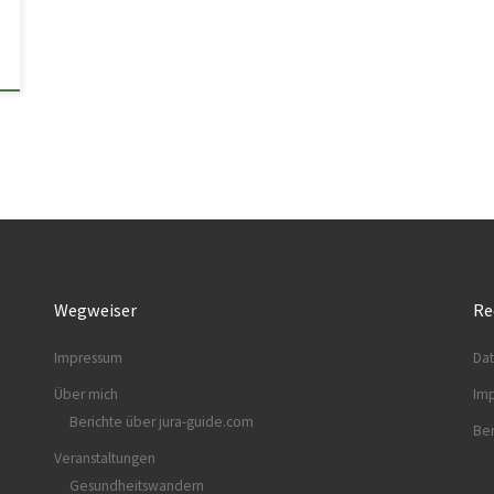
Wegweiser
Re
Impressum
Dat
Über mich
Im
Berichte über jura-guide.com
Ber
Veranstaltungen
Gesundheitswandern