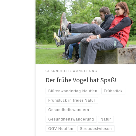
Ausgeschlafen und dann auf einer wunderschönen
Runde, durch die heimischen Streuobstwiesen
wandern. Den Kreislauf so richtig in Schwung bringen.
Tief […]
GESUNDHEITSWANDERUNG
Der frühe Vogel hat Spaß!
Blütenwandertag Neuffen
Frühstück
Frühstück in freier Natur
Gesundheitswandern
Gesundheitswanderung
Natur
OGV Neuffen
Streuobstwiesen