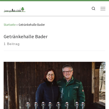
Search
Startseite
»
Getränkehalle Bader
Getränkehalle Bader
1 Beitrag
Eine Entschleunigungs-Feierabendwanderung der „leckeren“ Art. Alle
Wanderfreunde, die auch mal ein gutes Bier beim Wandern vertragen,
sollten diese Tour rund […]