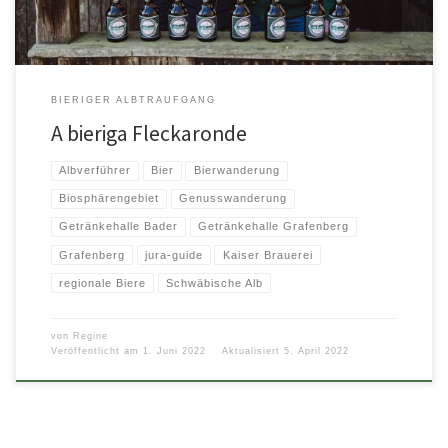
BIERIGER ALBTRAUFGANG
A bieriga Fleckaronde
Albverführer
Bier
Bierwanderung
Biosphärengebiet
Genusswanderung
Getränkehalle Bader
Getränkehalle Grafenberg
Grafenberg
jura-guide
Kaiser Brauerei
regionale Biere
Schwäbische Alb
von
Regine
Veröffentlicht am
1. Juni 2022
Aktualisiert
5. April 2022