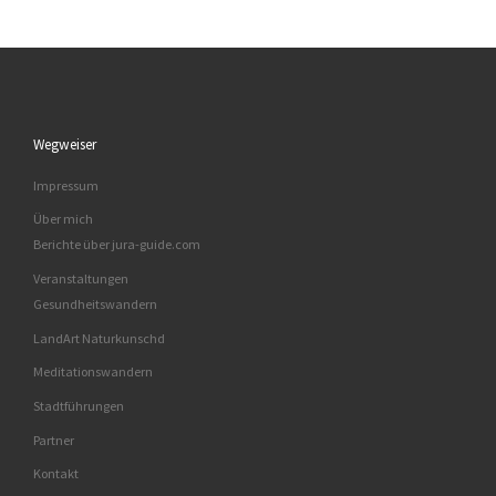
Wegweiser
Impressum
Über mich
Berichte über jura-guide.com
Veranstaltungen
Gesundheitswandern
LandArt Naturkunschd
Meditationswandern
Stadtführungen
Partner
Kontakt