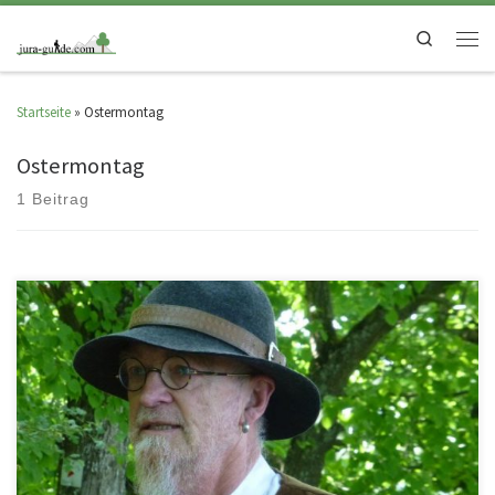
Search
Startseite
»
Ostermontag
Ostermontag
1 Beitrag
Ostern ist die Zeit des Neubeginns, der warmen Luft, der grünen Wiesen mit
leuchtenden Blumen. Ostern ist die Zeit der […]