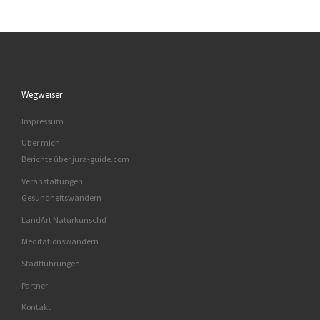
Wegweiser
Impressum
Über mich
Berichte über jura-guide.com
Veranstaltungen
Gesundheitswandern
LandArt Naturkunschd
Meditationswandern
Stadtführungen
Partner
Kontakt