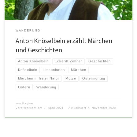
WANDERUNG
Anton Knöselbein erzählt Märchen
und Geschichten
Anton Knöselbein
Eckardt Zehner
Geschichten
Knöselbein
Linsenhofen
Märchen
Märchen in freier Natur
Mütze
Ostermontag
Ostern
Wanderung
von
Regine
Veröffentlicht am
2. April 2021
Aktualisiert
7. November 2020