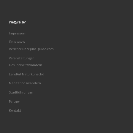
Wegweiser
Impressum
Über mich
Berichte über jura-guide.com
Veranstaltungen
Gesundheitswandern
LandArt Naturkunschd
Meditationswandern
Stadtführungen
Partner
Kontakt