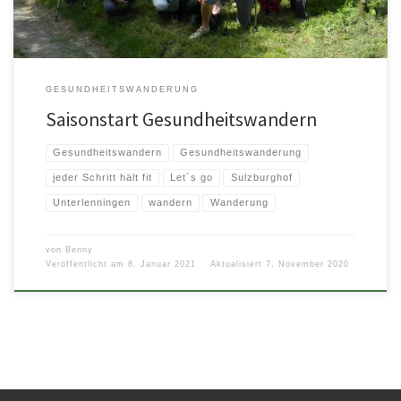
GESUNDHEITSWANDERUNG
Saisonstart Gesundheitswandern
Gesundheitswandern
Gesundheitswanderung
jeder Schritt hält fit
Let´s go
Sulzburghof
Unterlenningen
wandern
Wanderung
von
Benny
Veröffentlicht am
8. Januar 2021
Aktualisiert
7. November 2020