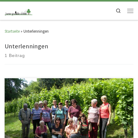
Search
Startseite
»
Unterlenningen
Unterlenningen
1 Beitrag
Let´s go – Jeder Schritt hält fit!! Bei unserer ersten Gesundheitswanderung
im neuen Jahr, starten wir wieder gemütlich durch. Nach […]