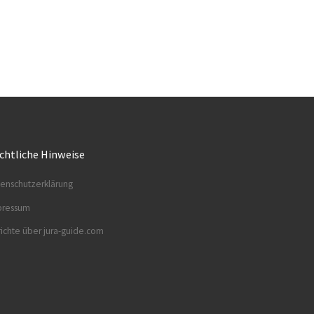
chtliche Hinweise
enschutzerklärung
pressum
ichte über jura-guide.com