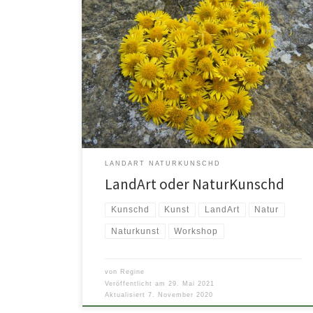
Sich mit wachem Blick in die Natur begeben! Auf kleine
und große Besonderheiten achten! Ein Gespür für die
Ausstrahlung und […]
LANDART NATURKUNSCHD
LandArt oder NaturKunschd
Kunschd
Kunst
LandArt
Natur
Naturkunst
Workshop
von
Regine
Veröffentlicht am
29. Mai 2021
Aktualisiert
7. November 2020