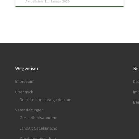
Aktualisiert
11. Januar 2020
Wegweiser
Re
Impressum
Dat
Über mich
Im
Berichte über jura-guide.com
Ber
Veranstaltungen
Gesundheitswandern
LandArt Naturkunschd
Meditationswandern