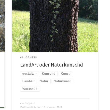
Sich mit wachem Blick in die Natur begeben! Auf kleine
und große Besonderheiten achten! Ein Gespür für die
Ausstrahlung und […]
ALLGEMEIN
LandArt oder Naturkunschd
gestalten
Kunschd
Kunst
LandArt
Natur
Naturkunst
Workshop
von
Regine
Veröffentlicht am
10. Januar 2019