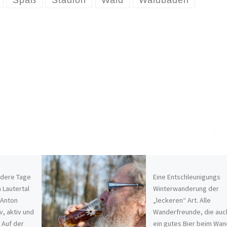
Spaß
Stadion
Wald
Waldbaden
ndere Tage
Eine Entschleunigungs
Lautertal
Winterwanderung der
g Anton
„leckeren“ Art. Alle
v, aktiv und
Wanderfreunde, die auc
 Auf der
ein gutes Bier beim Wa