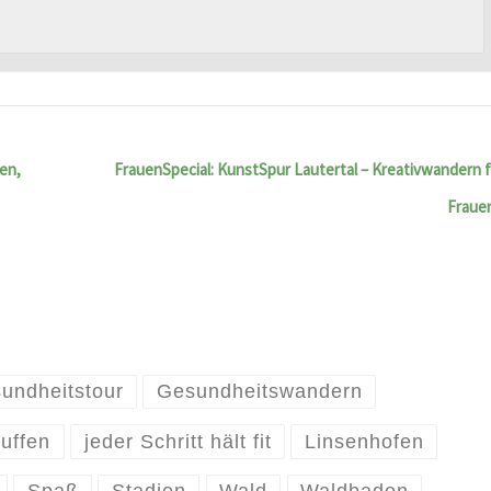
en,
FrauenSpecial: KunstSpur Lautertal – Kreativwandern 
Fraue
undheitstour
Gesundheitswandern
uffen
jeder Schritt hält fit
Linsenhofen