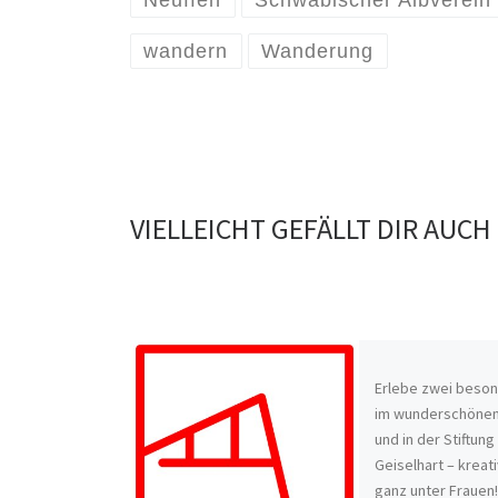
Neuffen
Schwäbischer Albverein
wandern
Wanderung
VIELLEICHT GEFÄLLT DIR AUCH
Erlebe zwei beso
im wunderschönen 
und in der Stiftun
Geiselhart – kreati
ganz unter Frauen!