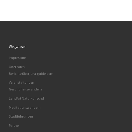
Wegweiser
Impressum
Über mich
Berichte über jura-guide.com
Veranstaltungen
Gesundheitswandern
LandArt Naturkunschd
Meditationswandern
Stadtführungen
Partner