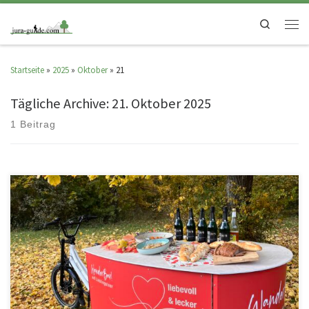
Search
Startseite
»
2025
»
Oktober
»
21
Tägliche Archive:
21. Oktober 2025
1 Beitrag
Unsere WanderBar! ist am Start Mit der WanderBar! ist ein neues,
außergewöhnliches Projekt an den Start gegangen, das Bewegung,
Landschaft […]