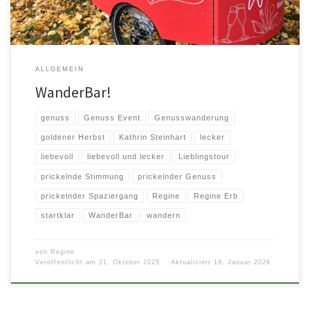
ALLGEMEIN
WanderBar!
genuss
Genuss Event
Genusswanderung
goldener Herbst
Kathrin Steinhart
lecker
liebevoll
liebevoll und lecker
Lieblingstour
prickelnde Stimmung
prickelnder Genuss
prickelnder Spaziergang
Regine
Regine Erb
startklar
WanderBar
wandern
von
Regine
Veröffentlicht am
21. Oktober 2025
Aktualisiert
19. Januar 2026