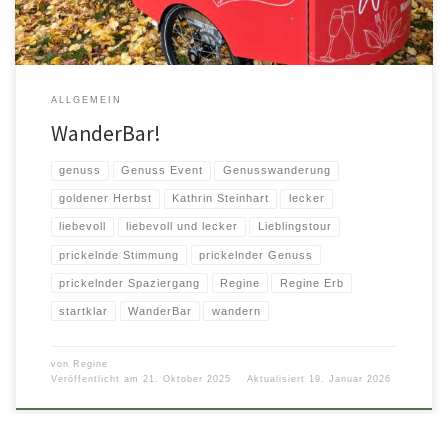
ALLGEMEIN
WanderBar!
genuss
Genuss Event
Genusswanderung
goldener Herbst
Kathrin Steinhart
lecker
liebevoll
liebevoll und lecker
Lieblingstour
prickelnde Stimmung
prickelnder Genuss
prickelnder Spaziergang
Regine
Regine Erb
startklar
WanderBar
wandern
von
Regine
Veröffentlicht am
21. Oktober 2025
Aktualisiert
19. Januar 2026