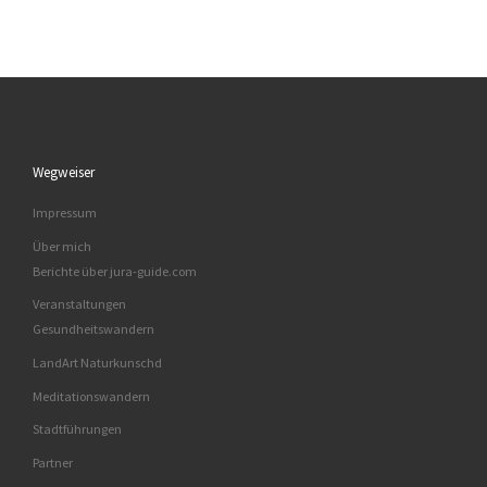
Wegweiser
Impressum
Über mich
Berichte über jura-guide.com
Veranstaltungen
Gesundheitswandern
LandArt Naturkunschd
Meditationswandern
Stadtführungen
Partner