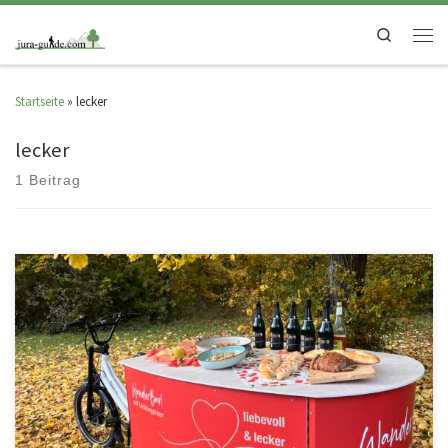
Search
Startseite
»
lecker
lecker
1 Beitrag
Unsere WanderBar! ist am Start Mit der WanderBar! ist ein neues,
außergewöhnliches Projekt an den Start gegangen, das Bewegung,
Landschaft […]