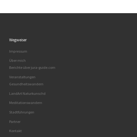
Wegweiser
Impressum
Über mich
Berichte über jura-guide.com
Veranstaltungen
Gesundheitswandern
LandArt Naturkunschd
Meditationswandern
Stadtführungen
Partner
Kontakt