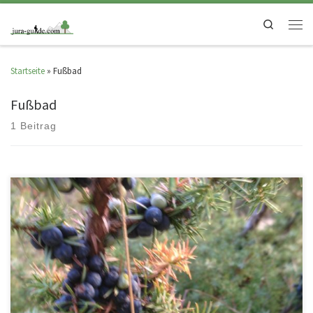
Search
Startseite
»
Fußbad
Fußbad
1 Beitrag
Gönnen Sie sich und Ihrem Körper eine Auszeit in der Biosphärenwoche.
Lassen Sie sich entführen zu einer meditativen Wanderung im […]