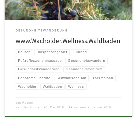
GESUNDHEITSWANDERUNG
www.Wacholder.Wellness.Waldbaden
Beuren
Biosphärengebiet
Fußbad
Fußreflexzonenmassage
Gesundheitswandern
Gesundheitswanderung
Gesundheitszentrum
Panorama Therme
Schwäbische Alb
Thermalbad
Wacholder
Waldbaden
Wellness
von
Regine
Veröffentlicht am
28. Mai 2019
Aktualisiert
9. Januar 2019