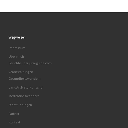
Wegweiser
Impressum
Über mich
Berichte über jura-guide.com
Veranstaltungen
Gesundheitswandern
LandArt Naturkunschd
Meditationswandern
Stadtführungen
Partner
Kontakt