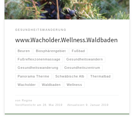
GESUNDHEITSWANDERUNG
www.Wacholder.Wellness.Waldbaden
Beuren
Biosphärengebiet
Fußbad
Fußreflexzonenmassage
Gesundheitswandern
Gesundheitswanderung
Gesundheitszentrum
Panorama Therme
Schwäbische Alb
Thermalbad
Wacholder
Waldbaden
Wellness
von
Regine
Veröffentlicht am
28. Mai 2019
Aktualisiert
9. Januar 2019