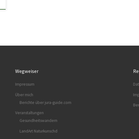
Wegweiser
Re
Impressum
Dat
Über mich
Im
Berichte über jura-guide.com
Ber
Veranstaltungen
Gesundheitswandern
LandArt Naturkunschd