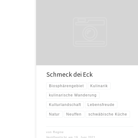
Ein 3-Gänge-Menü und mehr wird erwandert! Wir
laden Sie ein zu einer schwäbisch-kulinarischen
Wanderung am Heidengraben. Drei Gastwirte
servieren Ihnen […]
Schmeck dei Eck
Biosphärengebiet
Kulinarik
kulinarische Wanderung
Kulturlandschaft
Lebensfreude
Natur
Neuffen
schwäbische Küche
von
Regine
Veröffentlicht am
19. Juni 2021