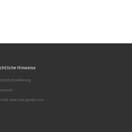
chtliche Hinweise
enschutzerklärung
pressum
ichte über jura-guide.com