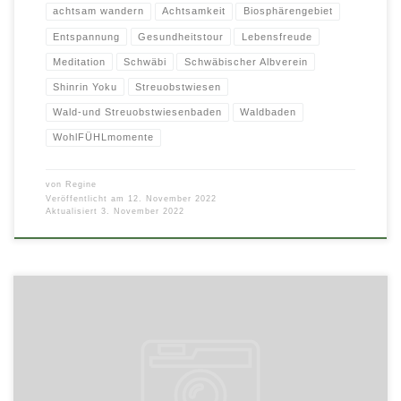
achtsam wandern
Achtsamkeit
Biosphärengebiet
Entspannung
Gesundheitstour
Lebensfreude
Meditation
Schwäbi
Schwäbischer Albverein
Shinrin Yoku
Streuobstwiesen
Wald-und Streuobstwiesenbaden
Waldbaden
WohlFÜHLmomente
von
Regine
Veröffentlicht am
12. November 2022
Aktualisiert
3. November 2022
Gesundheitswandern – Let´s go Gesundheitswandern ist ein tolles
Bewegungsprogramm das Wandern, Geselligkeit, Naturerlebnis und