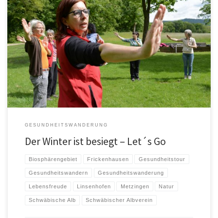
Mit dem April erwacht die Natur endgültig zum Leben, und wir lassen den
Winter hinter uns! Ab April starten wir […]
GESUNDHEITSWANDERUNG
Der Winter ist besiegt – Let´s Go
Biosphärengebiet
Frickenhausen
Gesundheitstour
Gesundheitswandern
Gesundheitswanderung
Lebensfreude
Linsenhofen
Metzingen
Natur
Schwäbische Alb
Schwäbischer Albverein