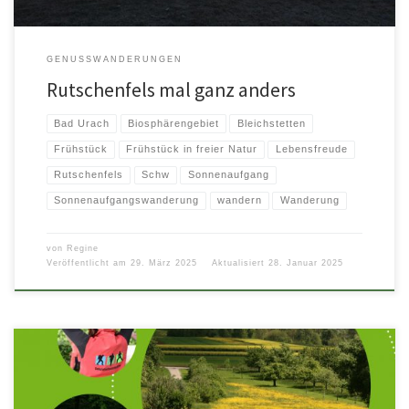
GENUSSWANDERUNGEN
Rutschenfels mal ganz anders
Bad Urach
Biosphärengebiet
Bleichstetten
Frühstück
Frühstück in freier Natur
Lebensfreude
Rutschenfels
Schw
Sonnenaufgang
Sonnenaufgangswanderung
wandern
Wanderung
von
Regine
Veröffentlicht am
29. März 2025
Aktualisiert
28. Januar 2025