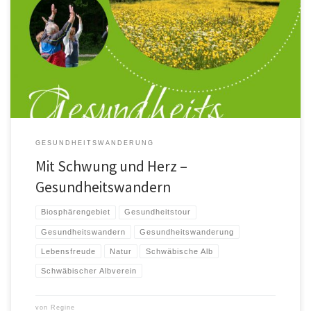
Ob mit Herzklopfen vom Valentinstag oder einem Lachen aus der fünften
Jahreszeit – im Februar starten wir mit neuer Energie […]
GESUNDHEITSWANDERUNG
Mit Schwung und Herz –
Gesundheitswandern
Biosphärengebiet
Gesundheitstour
Gesundheitswandern
Gesundheitswanderung
Lebensfreude
Natur
Schwäbische Alb
Schwäbischer Albverein
von
Regine