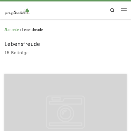
Search
Startseite
»
Lebensfreude
Lebensfreude
15 Beiträge
FrauenSpecial – mit dem Schwäbischen Albverein Sind wir Frauen nicht
alle Engel ohne Flügel? Bei dieser Nachmittagsrunde werden wir die […]