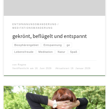
ENTSPANNUNGSWANDERUNG
MEDITATIONSWANDERUNG
gekrönt, beflügelt und entspannt
Biosphärengebiet
Entspannung
ge
Lebensfreude
Meditation
Natur
Spaß
von
Regine
Veröffentlicht am
18. Juni 2026
Aktualisiert
19. Januar 2026