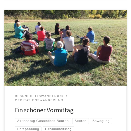
Kräftig ist die Natur im April. Alles kommt nach dem Winter mit Macht in
Bewegung. Lassen Sie uns 2 Stunden […]
GESUNDHEITSWANDERUNG
MEDITATIONSWANDERUNG
Ein schöner Vormittag
Aktionstag Gesundheit Beuren
Beuren
Bewegung
Entspannung
Gesundheitstag