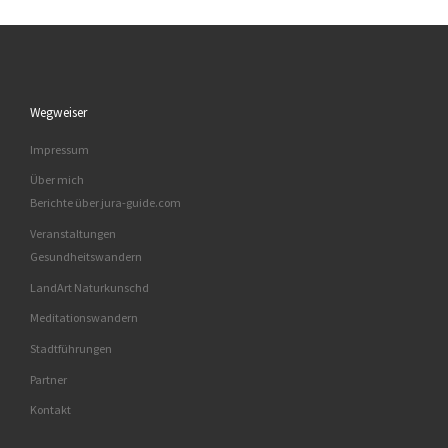
Wegweiser
Impressum
Über mich
Berichte über jura-guide.com
Veranstaltungen
Gesundheitswandern
LandArt Naturkunschd
Meditationswandern
Stadtführungen
Partner
Kontakt