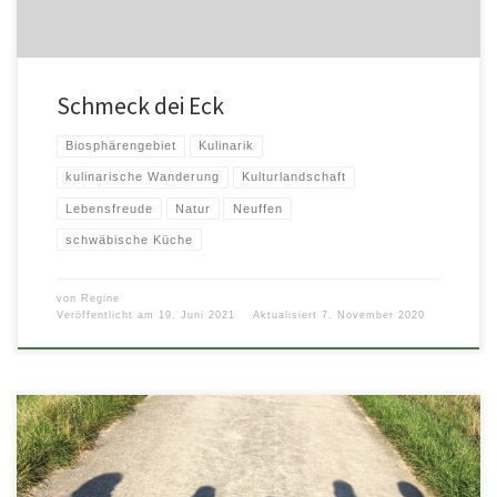
Schmeck dei Eck
Biosphärengebiet
Kulinarik
kulinarische Wanderung
Kulturlandschaft
Lebensfreude
Natur
Neuffen
schwäbische Küche
von
Regine
Veröffentlicht am
19. Juni 2021
Aktualisiert
7. November 2020