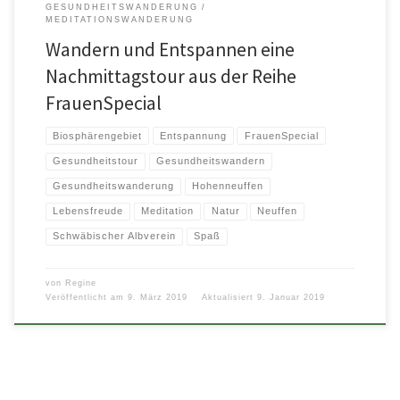
GESUNDHEITSWANDERUNG
MEDITATIONSWANDERUNG
Wandern und Entspannen eine
Nachmittagstour aus der Reihe
FrauenSpecial
Biosphärengebiet
Entspannung
FrauenSpecial
Gesundheitstour
Gesundheitswandern
Gesundheitswanderung
Hohenneuffen
Lebensfreude
Meditation
Natur
Neuffen
Schwäbischer Albverein
Spaß
von
Regine
Veröffentlicht am
9. März 2019
Aktualisiert
9. Januar 2019