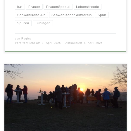
baf
Frauen
FrauenSpecial
Lebensfreude
Schwäbische Alb
Schwäbischer Albverein
Spaß
Spuren
Tübingen
von
Regine
Veröffentlicht am
9. April 2025
Aktualisiert
7. April 2025
Nix für Langschläfer! Wer einen Sonnenaufgang erleben will, der muss früh
aus den Federn springen. Sonnenaufgangstour zur Albkante bei Bad […]