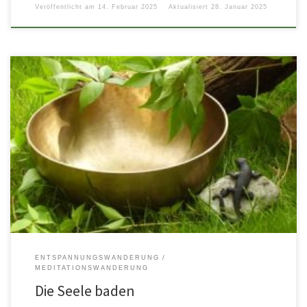
Veröffentlicht am
14. Februar 2025
Aktualisiert
28. Januar 2025
Die Seele baden Waldbaden bedeutet nicht Schwimmen, sondern
„Eintauchen“ in die Atmosphäre des Waldes und „Eintauchen“ in die
Atmosphäre der […]
ENTSPANNUNGSWANDERUNG
MEDITATIONSWANDERUNG
Die Seele baden