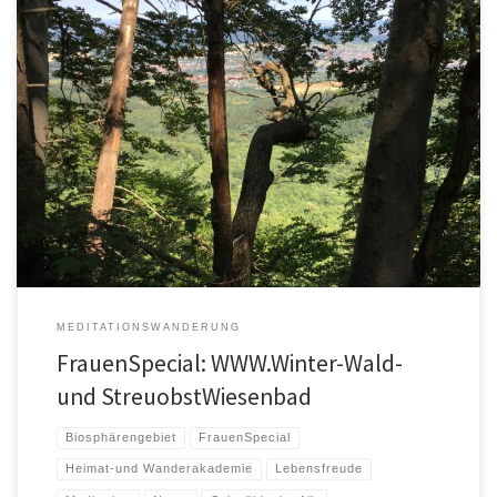
Waldbaden bedeutet nicht Schwimmen, sondern „Eintauchen“ in die
Atmosphäre des Waldes und „Eintauchen“ in die Atmosphäre der
Streuobstwiesen. Bei einem […]
MEDITATIONSWANDERUNG
FrauenSpecial: WWW.Winter-Wald-
und StreuobstWiesenbad
Biosphärengebiet
FrauenSpecial
Heimat-und Wanderakademie
Lebensfreude