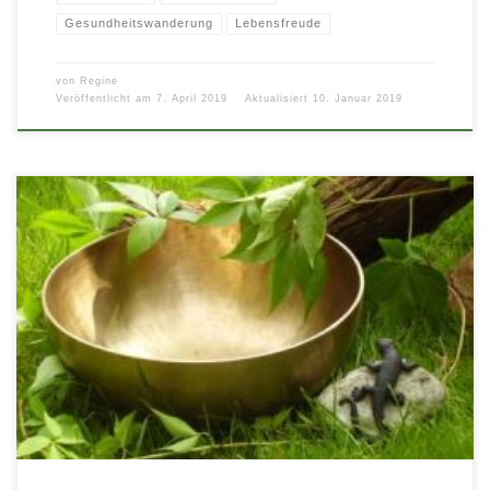
Gesundheitswanderung
Lebensfreude
von
Regine
Veröffentlicht am
7. April 2019
Aktualisiert
10. Januar 2019
Entspannung mit und in der Natur! Lassen Sie sich entführen zu einer ganz
besonderen Gesundheitswanderung ab Neuffen. Wir wandern auf […]