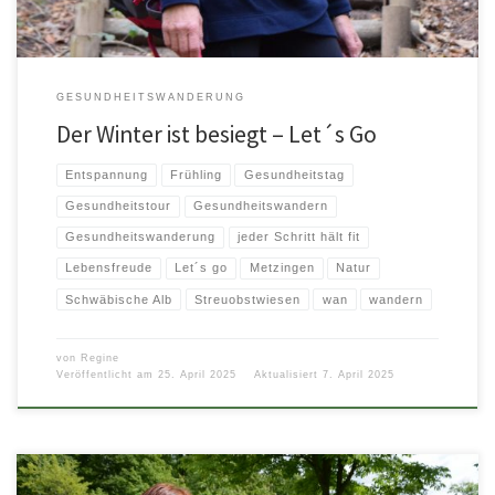
GESUNDHEITSWANDERUNG
Der Winter ist besiegt – Let´s Go
Entspannung
Frühling
Gesundheitstag
Gesundheitstour
Gesundheitswandern
Gesundheitswanderung
jeder Schritt hält fit
Lebensfreude
Let´s go
Metzingen
Natur
Schwäbische Alb
Streuobstwiesen
wan
wandern
von
Regine
Veröffentlicht am
25. April 2025
Aktualisiert
7. April 2025