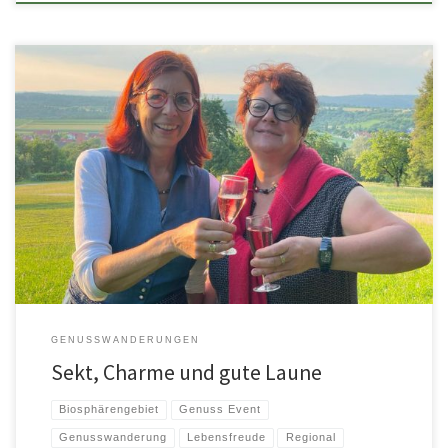
l…denn die Welt gehört dem, der Sie genießt…(G.Leopardi) Man kann
spazieren gehen, ohne Sekt zu trinken. Man kann aber auch […]
GENUSSWANDERUNGEN
Sekt, Charme und gute Laune
Biosphärengebiet
Genuss Event
Genusswanderung
Lebensfreude
Regional