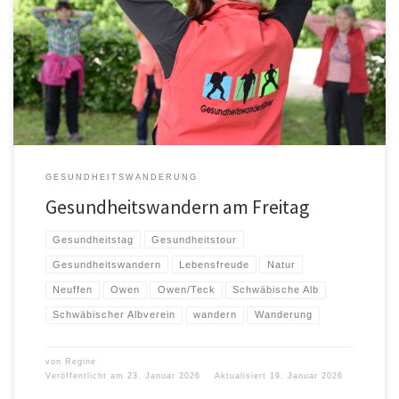
Gesundheitswandern – Let´s go Gesundheitswandern ist ein tolles
Bewegungsprogramm das Wandern, Geselligkeit, Naturerlebnis und
physiotherapeutische Übungen wirkungsvoll kombiniert. Dass dieses […]
GESUNDHEITSWANDERUNG
Gesundheitswandern am Freitag
Gesundheitstag
Gesundheitstour
Gesundheitswandern
Lebensfreude
Natur
Neuffen
Owen
Owen/Teck
Schwäbische Alb
Schwäbischer Albverein
wandern
Wanderung
von
Regine
Veröffentlicht am
23. Januar 2026
Aktualisiert
19. Januar 2026