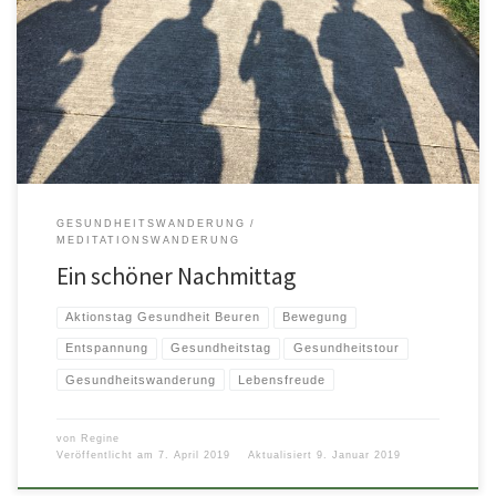
Das Leben mit jedem Schritt erwandern. Entspannt den Nachmittag
genießen und dabei den Frühling einatmen. Herrlich – … und danach […]
GESUNDHEITSWANDERUNG
MEDITATIONSWANDERUNG
Ein schöner Nachmittag
Aktionstag Gesundheit Beuren
Bewegung
Entspannung
Gesundheitstag
Gesundheitstour
Gesundheitswanderung
Lebensfreude
von
Regine
Veröffentlicht am
7. April 2019
Aktualisiert
9. Januar 2019