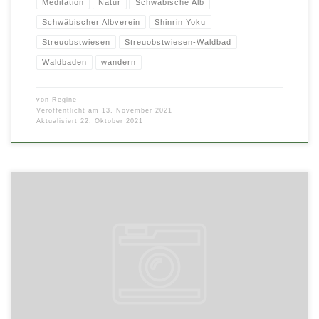
Meditation
Natur
Schwäbische Alb
Schwäbischer Albverein
Shinrin Yoku
Streuobstwiesen
Streuobstwiesen-Waldbad
Waldbaden
wandern
von
Regine
Veröffentlicht am
13. November 2021
Aktualisiert
22. Oktober 2021
Ein 3-Gänge-Menü und mehr wird erwandert! Wir laden Sie ein zu einer
schwäbisch-kulinarischen Wanderung am Heidengraben. Drei Gastwirte
servieren Ihnen […]