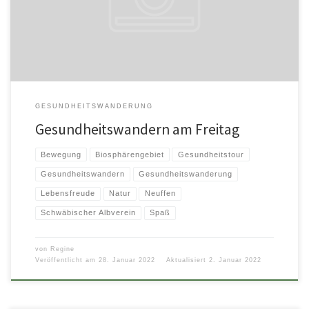
physiotherapeutische Übungen wirkungsvoll kombiniert. Dass dieses […]
GESUNDHEITSWANDERUNG
Gesundheitswandern am Freitag
Bewegung
Biosphärengebiet
Gesundheitstour
Gesundheitswandern
Gesundheitswanderung
Lebensfreude
Natur
Neuffen
Schwäbischer Albverein
Spaß
von
Regine
Veröffentlicht am
28. Januar 2022
Aktualisiert
2. Januar 2022