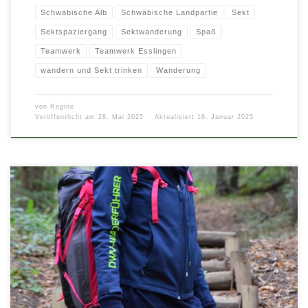
Schwäbische Alb
Schwäbische Landpartie
Sekt
Sektspaziergang
Sektwanderung
Spaß
Teamwerk
Teamwerk Esslingen
wandern und Sekt trinken
Wanderung
von
Regine
Veröffentlicht am
28. Mai 2025
Aktualisiert
16. Januar 2025
Mit dem April erwacht die Natur endgültig zum Leben, und wir lassen den
Winter hinter uns! Ab April starten wir […]