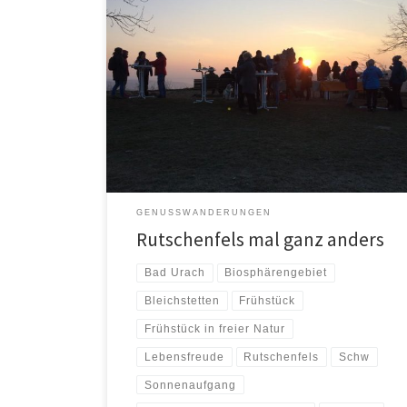
Nix für Langschläfer! Wer einen Sonnenaufgang
erleben will, der muss früh aus den Federn springen.
Sonnenaufgangstour zur Albkante bei Bad […]
GENUSSWANDERUNGEN
Rutschenfels mal ganz anders
Bad Urach
Biosphärengebiet
Bleichstetten
Frühstück
Frühstück in freier Natur
Lebensfreude
Rutschenfels
Schw
Sonnenaufgang