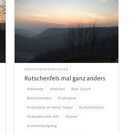
Nix für Langschläfer! Wer einen Sonnenaufgang
erleben will, der muss früh aus den Federn springen.
Sonnenaufgangstour zur Albkante bei Bad […]
GENUSSWANDERUNGEN
Rutschenfels mal ganz anders
Albkante
Albtrauf
Bad Urach
Bleichstetten
Frühstück
Frühstück in freier Natur
Rutschenfels
Schwäbische Alb
Sonne
Sonnenaufgang