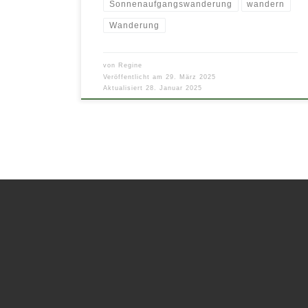
Sonnenaufgangswanderung
wandern
Wanderung
von
Regine
Veröffentlicht am
29. März 2025
Aktualisiert
28. Januar 2025