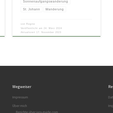
Sonnenaufgangswanderung
St. Johann
Wanderung
von
Regine
Veröffentlicht am
24. März 2024
Aktualisiert
17. November 2023
Wegweiser
Re
Impressum
Dat
Über mich
Im
Berichte über jura-guide.com