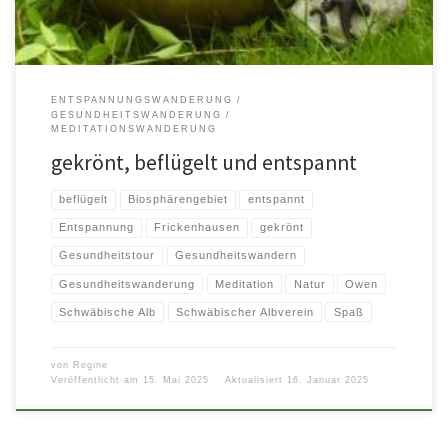
ENTSPANNUNGSWANDERUNG
GESUNDHEITSWANDERUNG
MEDITATIONSWANDERUNG
gekrönt, beflügelt und entspannt
beflügelt
Biosphärengebiet
entspannt
Entspannung
Frickenhausen
gekrönt
Gesundheitstour
Gesundheitswandern
Gesundheitswanderung
Meditation
Natur
Owen
Schwäbische Alb
Schwäbischer Albverein
Spaß
von
Regine
Veröffentlicht am
15. Mai 2025
Aktualisiert
16. Januar 2025