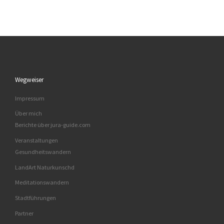
Wegweiser
Impressum
Über mich
Berichte über jura-guide.com
Veranstaltungen
Gesundheitswandern
LandArt Naturkunschd
Meditationswandern
Stadtführungen
Partner