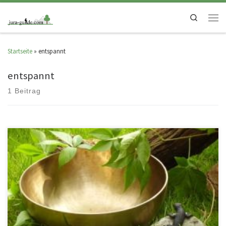
Search
Startseite
»
entspannt
entspannt
1 Beitrag
FrauenSpecial – mit dem Schwäbischen Albverein Sind wir Frauen nicht
alle Engel ohne Flügel? Bei dieser Nachmittagsrunde werden wir die […]