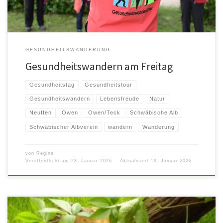
GESUNDHEITSWANDERUNG
Gesundheitswandern am Freitag
Gesundheitstag
Gesundheitstour
Gesundheitswandern
Lebensfreude
Natur
Neuffen
Owen
Owen/Teck
Schwäbische Alb
Schwäbischer Albverein
wandern
Wanderung
von
Regine
Veröffentlicht am
23. Januar 2026
Aktualisiert
19. Januar 2026