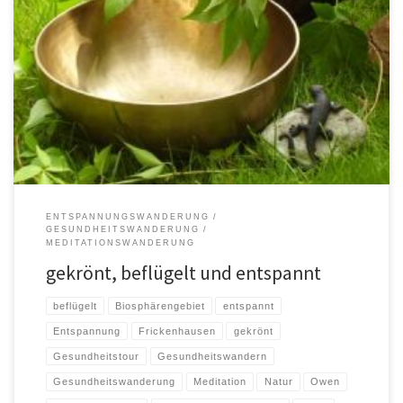
FrauenSpecial – mit dem Schwäbischen Albverein Sind wir Frauen nicht
alle Engel ohne Flügel? Bei dieser Nachmittagsrunde werden wir die […]
ENTSPANNUNGSWANDERUNG
GESUNDHEITSWANDERUNG
MEDITATIONSWANDERUNG
gekrönt, beflügelt und entspannt
beflügelt
Biosphärengebiet
entspannt
Entspannung
Frickenhausen
gekrönt
Gesundheitstour
Gesundheitswandern
Gesundheitswanderung
Meditation
Natur
Owen