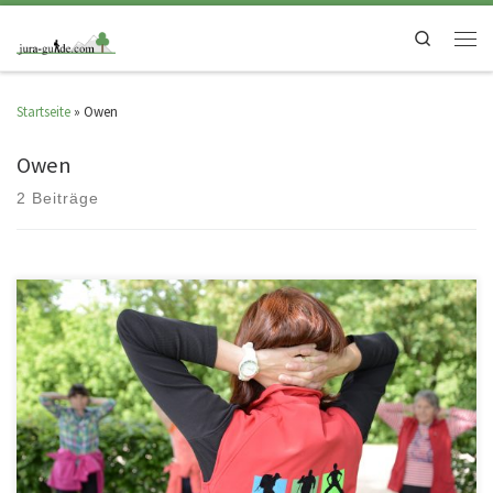
Search
Startseite
»
Owen
Owen
2 Beiträge
Gesundheitswandern – Let´s go Gesundheitswandern ist ein tolles
Bewegungsprogramm das Wandern, Geselligkeit, Naturerlebnis und
physiotherapeutische Übungen wirkungsvoll kombiniert. Dass dieses […]