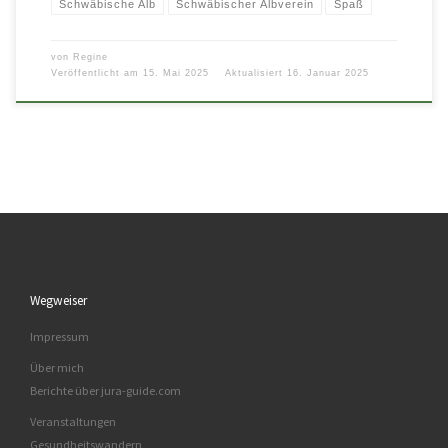
Schwäbische Alb
Schwäbischer Albverein
Spaß
von
Regine
Veröffentlicht am
15. Mai 2025
Aktualisiert
16. Januar 2025
Wegweiser
Impressum
Über mich
Berichte über jura-guide.com
Veranstaltungen
Gesundheitswandern