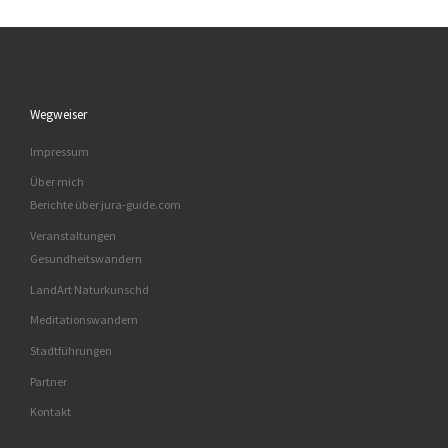
Wegweiser
Impressum
Über mich
Berichte über jura-guide.com
Veranstaltungen
Gesundheitswandern
LandArt Naturkunschd
Meditationswandern
Stadtführungen
Partner
Kontakt