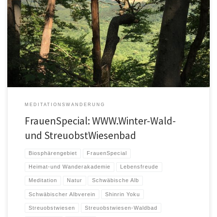
Waldbaden bedeutet nicht Schwimmen, sondern „Eintauchen“ in die
Atmosphäre des Waldes und „Eintauchen“ in die Atmosphäre der
Streuobstwiesen. Bei einem […]
MEDITATIONSWANDERUNG
FrauenSpecial: WWW.Winter-Wald-
und StreuobstWiesenbad
Biosphärengebiet
FrauenSpecial
Heimat-und Wanderakademie
Lebensfreude
Meditation
Natur
Schwäbische Alb
Schwäbischer Albverein
Shinrin Yoku
Streuobstwiesen
Streuobstwiesen-Waldbad