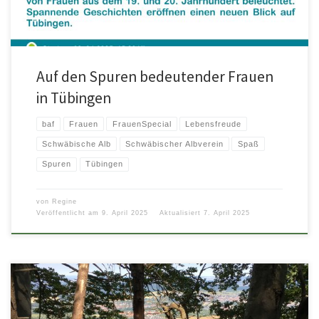
Auf den Spuren bedeutender Frauen
in Tübingen
baf
Frauen
FrauenSpecial
Lebensfreude
Schwäbische Alb
Schwäbischer Albverein
Spaß
Spuren
Tübingen
von
Regine
Veröffentlicht am
9. April 2025
Aktualisiert
7. April 2025