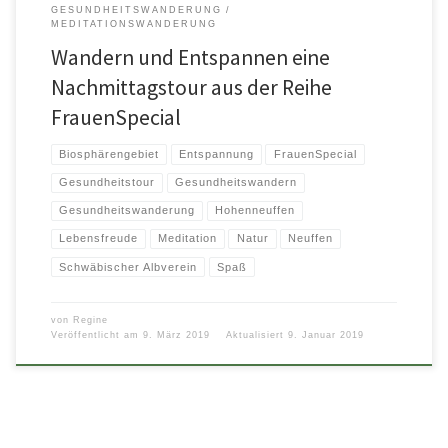
GESUNDHEITSWANDERUNG
MEDITATIONSWANDERUNG
Wandern und Entspannen eine
Nachmittagstour aus der Reihe
FrauenSpecial
Biosphärengebiet
Entspannung
FrauenSpecial
Gesundheitstour
Gesundheitswandern
Gesundheitswanderung
Hohenneuffen
Lebensfreude
Meditation
Natur
Neuffen
Schwäbischer Albverein
Spaß
von
Regine
Veröffentlicht am
9. März 2019
Aktualisiert
9. Januar 2019