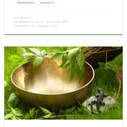
Waldbaden
wandern
von
Regine
Veröffentlicht am
13. November 2021
Aktualisiert
22. Oktober 2021
Entspannung mit und in der Natur! Lassen Sie sich entführen zu einer ganz
besonderen Gesundheitswanderung ab Neuffen. Wir wandern auf […]