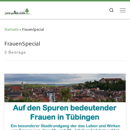
Search
Startseite
»
FrauenSpecial
FrauenSpecial
3 Beiträge
Tübingen aus Frauenperspektive erleben, Frauen-Orte kennen lernen und
Frauen-Biographien entdecken – das bietet dieser Stadtrundgang durch
verwunschene Ecken in der […]