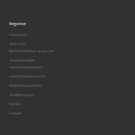
Wegweiser
Impressum
Über mich
Berichte über jura-guide.com
Veranstaltungen
Gesundheitswandern
LandArt Naturkunschd
Meditationswandern
Stadtführungen
Partner
Kontakt