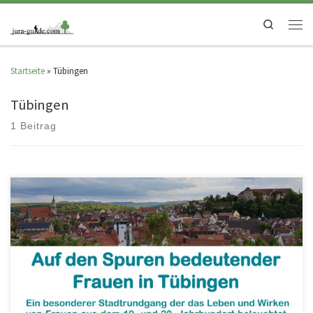
Search
Startseite
»
Tübingen
Tübingen
1 Beitrag
Tübingen aus Frauenperspektive erleben, Frauen-Orte kennen lernen und
Frauen-Biographien entdecken – das bietet dieser Stadtrundgang durch
verwunschene Ecken in der […]