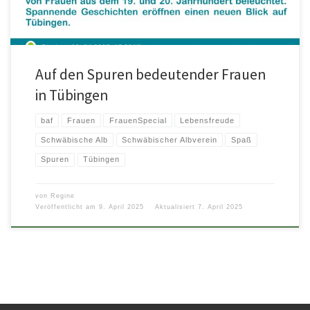
Auf den Spuren bedeutender Frauen
in Tübingen
baf
Frauen
FrauenSpecial
Lebensfreude
Schwäbische Alb
Schwäbischer Albverein
Spaß
Spuren
Tübingen
von
Regine
Veröffentlicht am
9. April 2025
Aktualisiert
7. April 2025