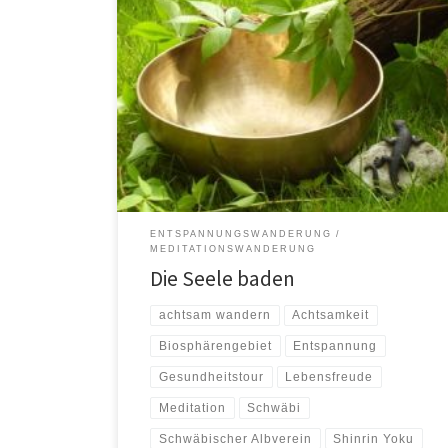
Die Seele baden Waldbaden bedeutet nicht
Schwimmen, sondern „Eintauchen“ in die Atmosphäre
des Waldes und „Eintauchen“ in die Atmosphäre der
[…]
ENTSPANNUNGSWANDERUNG
MEDITATIONSWANDERUNG
Die Seele baden
achtsam wandern
Achtsamkeit
Biosphärengebiet
Entspannung
Gesundheitstour
Lebensfreude
Meditation
Schwäbi
Schwäbischer Albverein
Shinrin Yoku