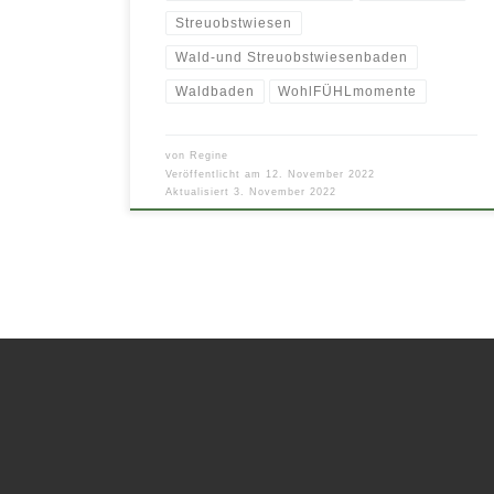
Streuobstwiesen
Wald-und Streuobstwiesenbaden
Waldbaden
WohlFÜHLmomente
von
Regine
Veröffentlicht am
12. November 2022
Aktualisiert
3. November 2022