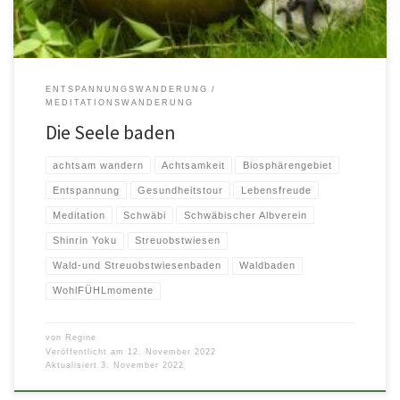
ENTSPANNUNGSWANDERUNG
MEDITATIONSWANDERUNG
Die Seele baden
achtsam wandern
Achtsamkeit
Biosphärengebiet
Entspannung
Gesundheitstour
Lebensfreude
Meditation
Schwäbi
Schwäbischer Albverein
Shinrin Yoku
Streuobstwiesen
Wald-und Streuobstwiesenbaden
Waldbaden
WohlFÜHLmomente
von
Regine
Veröffentlicht am
12. November 2022
Aktualisiert
3. November 2022