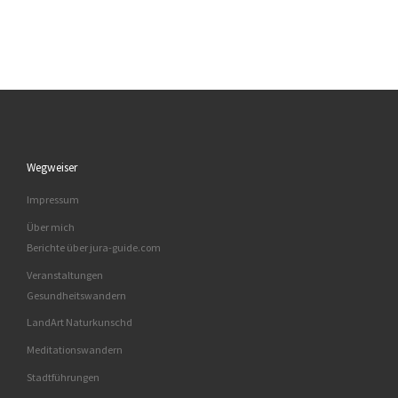
Wegweiser
Impressum
Über mich
Berichte über jura-guide.com
Veranstaltungen
Gesundheitswandern
LandArt Naturkunschd
Meditationswandern
Stadtführungen