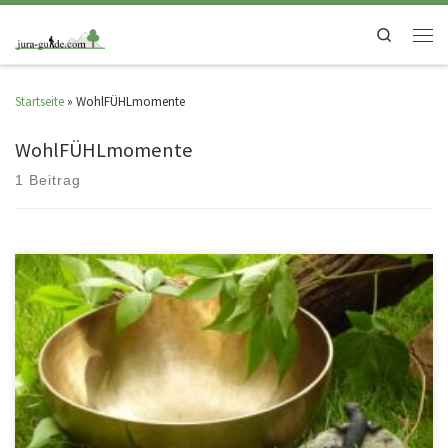
Search
Startseite
»
WohlFÜHLmomente
WohlFÜHLmomente
1 Beitrag
Die Seele baden Waldbaden bedeutet nicht Schwimmen, sondern
„Eintauchen“ in die Atmosphäre des Waldes und „Eintauchen“ in die
Atmosphäre der […]