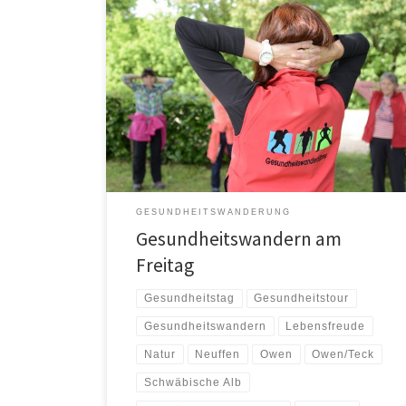
Gesundheitswandern – Let´s go Gesundheitswandern
ist ein tolles Bewegungsprogramm das Wandern,
Geselligkeit, Naturerlebnis und physiotherapeutische
Übungen wirkungsvoll kombiniert. Dass dieses […]
GESUNDHEITSWANDERUNG
Gesundheitswandern am
Freitag
Gesundheitstag
Gesundheitstour
Gesundheitswandern
Lebensfreude
Natur
Neuffen
Owen
Owen/Teck
Schwäbische Alb