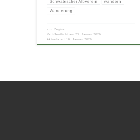
Schwäbischer Albverein
wandern
Wanderung
von
Regine
Veröffentlicht am
23. Januar 2026
Aktualisiert
19. Januar 2026