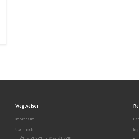
Wegweiser
Re
Impressum
Dat
Über mich
Im
Berichte über jura-guide.com