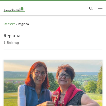
Search
Startseite
»
Regional
Regional
1 Beitrag
l…denn die Welt gehört dem, der Sie genießt…(G.Leopardi) Man kann
spazieren gehen, ohne Sekt zu trinken. Man kann aber auch […]