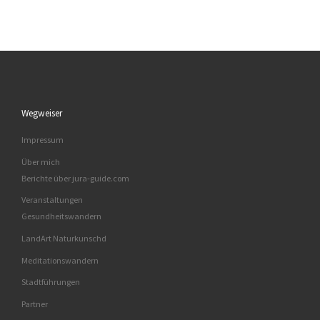
Wegweiser
Impressum
Über mich
Berichte über jura-guide.com
Veranstaltungen
Gesundheitswandern
LandArt Naturkunschd
Meditationswandern
Stadtführungen
Partner