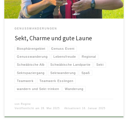
GENUSSWANDERUNGEN
Sekt, Charme und gute Laune
Biosphärengebiet
Genuss Event
Genusswanderung
Lebensfreude
Regional
Schwäbische Alb
Schwäbische Landpartie
Sekt
Sektspaziergang
Sektwanderung
Spaß
Teamwerk
Teamwerk Esslingen
wandern und Sekt trinken
Wanderung
von
Regine
Veröffentlicht am
28. Mai 2025
Aktualisiert
16. Januar 2025