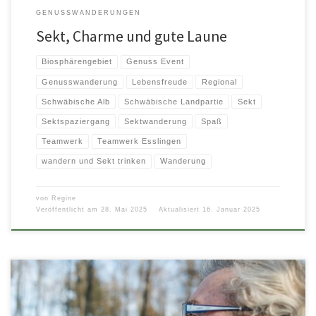
GENUSSWANDERUNGEN
Sekt, Charme und gute Laune
Biosphärengebiet
Genuss Event
Genusswanderung
Lebensfreude
Regional
Schwäbische Alb
Schwäbische Landpartie
Sekt
Sektspaziergang
Sektwanderung
Spaß
Teamwerk
Teamwerk Esslingen
wandern und Sekt trinken
Wanderung
von
Regine
Veröffentlicht am
28. Mai 2025
Aktualisiert
16. Januar 2025