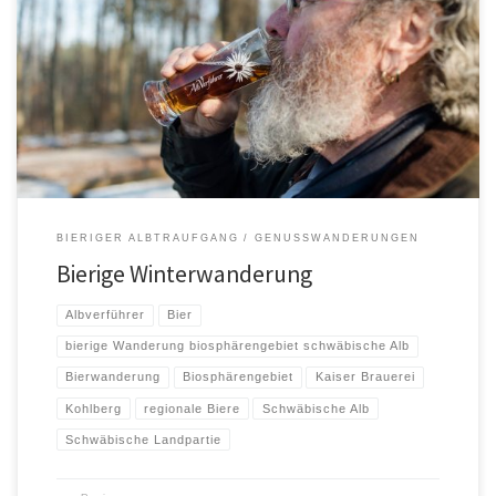
Eine Entschleunigungs Winterwanderung der „leckeren“ Art. Alle
Wanderfreunde, die auch mal ein gutes Bier beim Wandern vertragen,
sollten diese tolle […]
BIERIGER ALBTRAUFGANG
GENUSSWANDERUNGEN
Bierige Winterwanderung
Albverführer
Bier
bierige Wanderung biosphärengebiet schwäbische Alb
Bierwanderung
Biosphärengebiet
Kaiser Brauerei
Kohlberg
regionale Biere
Schwäbische Alb
Schwäbische Landpartie