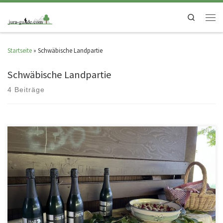
Search
Startseite
»
Schwäbische Landpartie
Schwäbische Landpartie
4 Beiträge
…denn die Welt gehört dem, der Sie genießt…(G.Leopardi) Man kann
spazieren gehen, ohne Sekt zu trinken. Man kann aber auch […]