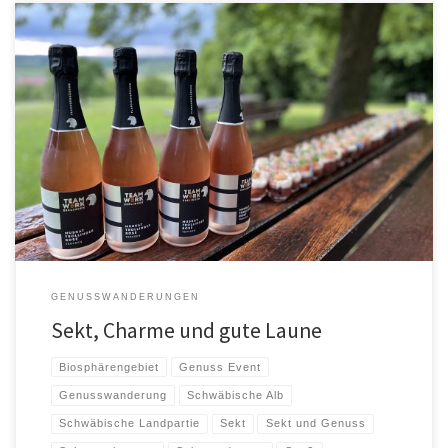
…denn die Welt gehört dem, der Sie genießt…(G.Leopardi) Man kann
spazieren gehen, ohne Sekt zu trinken. Man kann aber auch […]
GENUSSWANDERUNGEN
Sekt, Charme und gute Laune
Biosphärengebiet
Genuss Event
Genusswanderung
Schwäbische Alb
Schwäbische Landpartie
Sekt
Sekt und Genuss