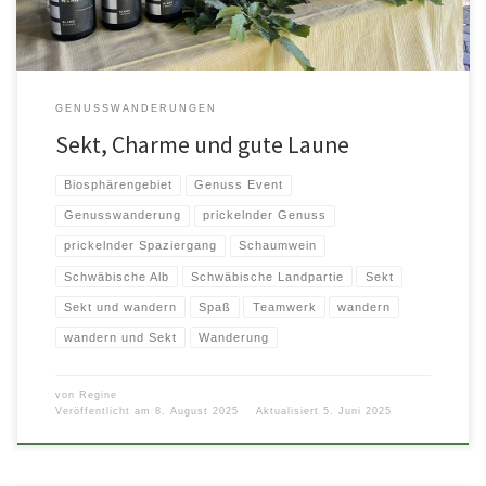
GENUSSWANDERUNGEN
Sekt, Charme und gute Laune
Biosphärengebiet
Genuss Event
Genusswanderung
prickelnder Genuss
prickelnder Spaziergang
Schaumwein
Schwäbische Alb
Schwäbische Landpartie
Sekt
Sekt und wandern
Spaß
Teamwerk
wandern
wandern und Sekt
Wanderung
von
Regine
Veröffentlicht am
8. August 2025
Aktualisiert
5. Juni 2025