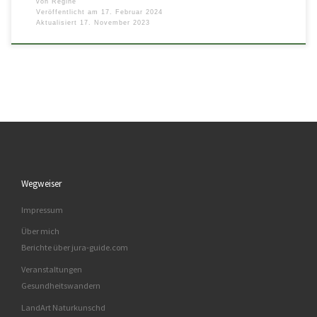
von
Regine
Veröffentlicht am
17. Februar 2024
Aktualisiert
17. November 2023
Wegweiser
Impressum
Über mich
Berichte über jura-guide.com
Veranstaltungen
Gesundheitswandern
LandArt Naturkunschd