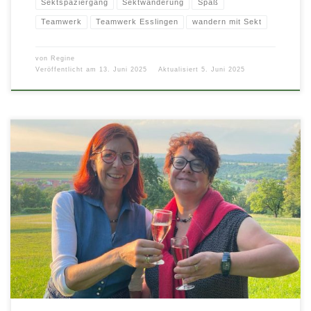
Sektspaziergang
Sektwanderung
Spaß
Teamwerk
Teamwerk Esslingen
wandern mit Sekt
von
Regine
Veröffentlicht am
13. Juni 2025
Aktualisiert
5. Juni 2025
l…denn die Welt gehört dem, der Sie genießt…(G.Leopardi) Man kann
spazieren gehen, ohne Sekt zu trinken. Man kann aber auch […]