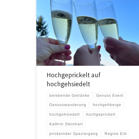
…denn die Welt gehört dem, der Sie genießt…
(G.Leopardi) Man kann spazieren gehen, ohne Sekt zu
trinken. Man kann aber auch […]
Hochgeprickelt auf
hochgehsiedelt
belebende Getränke
Genuss Event
Genusswanderung
hochgehberge
hochgehsiedelt
hochgeprickelt
Kathrin Steinhart
prickelnder Spaziergang
Regine Erb