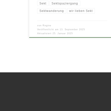
Sekt
Sektspaziergang
Sektwanderung
wir lieben Sekt
von
Regine
Veröffentlicht am
13. September 2025
Aktualisiert
25. Januar 2025