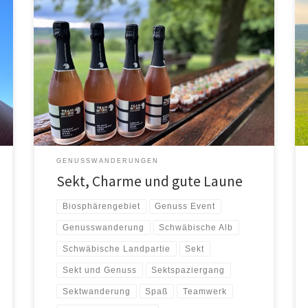
…denn die Welt gehört dem, der Sie genießt…
(G.Leopardi) Man kann spazieren gehen, ohne Sekt zu
trinken. Man kann aber auch […]
GENUSSWANDERUNGEN
Sekt, Charme und gute Laune
Biosphärengebiet
Genuss Event
Genusswanderung
Schwäbische Alb
Schwäbische Landpartie
Sekt
Sekt und Genuss
Sektspaziergang
Sektwanderung
Spaß
Teamwerk