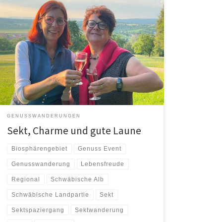
l…denn die Welt gehört dem, der Sie genießt…
(G.Leopardi) Man kann spazieren gehen, ohne Sekt zu
trinken. Man kann aber auch […]
GENUSSWANDERUNGEN
Sekt, Charme und gute Laune
Biosphärengebiet
Genuss Event
Genusswanderung
Lebensfreude
Regional
Schwäbische Alb
Schwäbische Landpartie
Sekt
Sektspaziergang
Sektwanderung