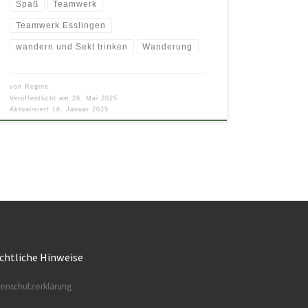
Spaß
Teamwerk
Teamwerk Esslingen
wandern und Sekt trinken
Wanderung
von
Regine
Veröffentlicht am
28. Mai 2025
Aktualisiert
16. Januar 2025
chtliche Hinweise
enschutzerklärung