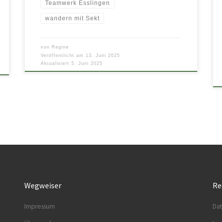
Teamwerk Esslingen
wandern mit Sekt
von
Regine
Veröffentlicht am
13. Juni 2025
Aktualisiert
5. Juni 2025
Wegweiser
Re
Impressum
Dat